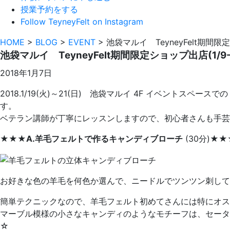
授業予約をする
Follow TeyneyFelt on Instagram
HOME
>
BLOG
>
EVENT
>
池袋マルイ TeyneyFelt期間限定
池袋マルイ TeyneyFelt期間限定ショップ出店(1/9-
2018年1月7日
2018.1/19(火)～21(日) 池袋マルイ 4F イベント
す。
ベテラン講師が丁寧にレッスンしますので、初心者さんも
★★★
A.羊毛フェルトで作るキャンディブローチ
(30分)★★
お好きな色の羊毛を何色か選んで、ニードルでツンツン刺し
簡単テクニックなので、羊毛フェルト初めてさんには特にオス
マーブル模様の小さなキャンディのようなモチーフは、セータ
☆