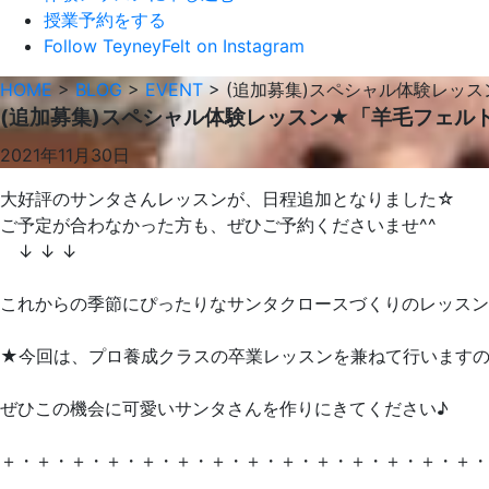
授業予約をする
Follow TeyneyFelt on Instagram
HOME
>
BLOG
>
EVENT
>
(追加募集)スペシャル体験レッ
(追加募集)スペシャル体験レッスン★「羊毛フェル
2021年11月30日
大好評のサンタさんレッスンが、日程追加となりました☆
ご予定が合わなかった方も、ぜひご予約くださいませ^^
↓ ↓ ↓
これからの季節にぴったりなサンタクロースづくりのレッスン
★今回は、プロ養成クラスの卒業レッスンを兼ねて行います
ぜひこの機会に可愛いサンタさんを作りにきてください♪
＋・＋・＋・＋・＋・＋・＋・＋・＋・＋・＋・＋・＋・＋・