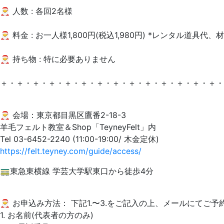
🎅 人数 : 各回2名様
🎅 料金 : お一人様1,800円(税込1,980円) *レンタル道具代
🎅 持ち物 : 特に必要ありません
＋・＋・＋・＋・＋・＋・＋・＋・＋・＋・＋・＋・＋・＋・
🎅 会場：東京都目黒区鷹番2-18-3
羊毛フェルト教室＆Shop「TeyneyFelt」内
Tel 03-6452-2240 (11:00-19:00/ 木金定休)
https://felt.teyney.com/guide/access/
🚃東急東横線 学芸大学駅東口から徒歩4分
🎅 お申込み方法： 下記1.〜3.をご記入の上、メールにてご
1. お名前(代表者の方のみ)