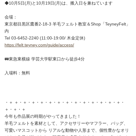
◆10月5日(月)と10月19日(月)は、搬入日を兼ねています
会場：
東京都目黒区鷹番2-18-3 羊毛フェルト教室＆Shop「TeyneyFelt」
内
Tel 03-6452-2240 (11:00-19:00/ 木金定休)
https://felt.teyney.com/guide/access/
🚃東急東横線 学芸大学駅東口から徒歩4分
入場料：無料
・＋ ＋・＋・＋・＋・＋・＋・＋・＋・＋・＋・＋・＋・＋・
＋・＋・＋
今年も作品展の時期がやってきました！
羊毛フェルトを素材として、アクセサリーやマフラー、バッグ、
可愛いマスコットから リアルな動物や人形まで、個性豊かなオリ