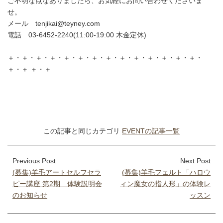
ご不明な点なありましたら、お気軽にお問い合わせくださいま
せ。
メール tenjikai@teyney.com
電話 03-6452-2240(11:00-19:00 木金定休)
＋・＋・＋・＋・＋・＋・＋・＋・＋・＋・＋・＋・＋・＋・
＋・＋ ＋・＋
この記事と同じカテゴリ
EVENTの記事一覧
Previous Post
Next Post
(募集)羊毛アートセルフセラ
(募集)羊毛フェルト「ハロウ
ピー講座 第2期 体験説明会
ィン魔女の指人形」の体験レ
のお知らせ
ッスン