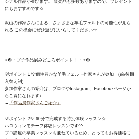
ジナル作品が並びます。 販売品も多数ありますので、プレゼント
にもおすすめです☆
沢山の作家さんによる、さまざまな羊毛フェルトの可能性が見ら
れる この機会にぜひ遊びにいらしてください☆
⭐️🎃・プチ作品展みどころポイント！ ・⭐️🎃
💡ポイント 1 💡個性豊かな羊毛フェルト作家さんが参加！(前/後期
入替え制)
参加作家さんの紹介は、ブログやInstagram、Facebookページか
らご覧になれます♪
→
「作品展作家さんご紹介」
💡ポイント 2💡 60分で完成する特別体験レッスン☆
ハロウィンモチーフ体験レッスンです^^
プロ講座の卒業レッスンも兼ねているため、とってもお得価格に