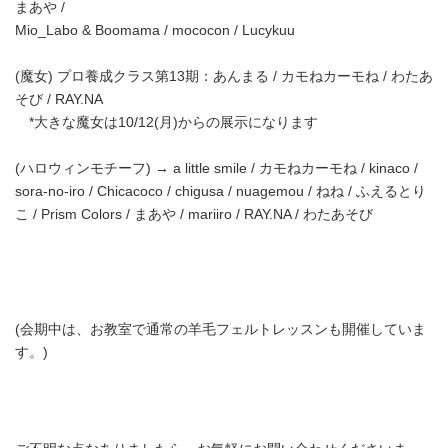
まあや /
Mio_Labo & Boomama / mococon / Lucykuu
(魔女) プロ養成クラス第13期：あんまる / カモねカーモね / わたあ
そび / RAY.NA
*大きな魔女は10/12(月)からの展示になります
(ハロウィンモチーフ) → a little smile / カモねカーモね / kinaco /
sora-no-iro / Chicacoco / chigusa / nuagemou / ねね / ふえるとり
こ / Prism Colors / まあや / mariiro / RAY.NA / わたあそび
(会期中は、お教室で通常の羊毛フェルトレッスンも開催していま
す。)