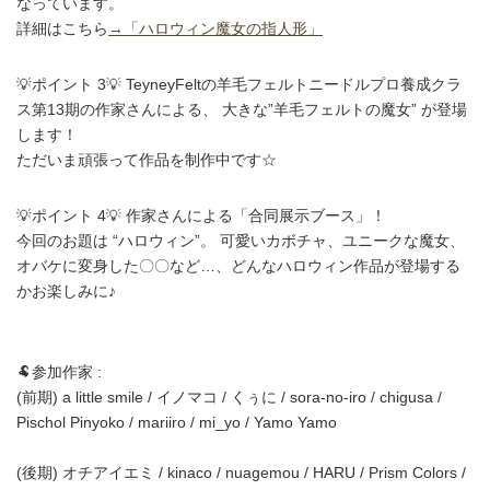
なっています。
詳細はこちら
→「ハロウィン魔女の指人形」
💡ポイント 3💡 TeyneyFeltの羊毛フェルトニードルプロ養成クラ
ス第13期の作家さんによる、 大きな”羊毛フェルトの魔女” が登場
します！
ただいま頑張って作品を制作中です☆
💡ポイント 4💡 作家さんによる「合同展示ブース」！
今回のお題は “ハロウィン”。 可愛いカボチャ、ユニークな魔女、
オバケに変身した〇〇など…、どんなハロウィン作品が登場する
かお楽しみに♪
🐏参加作家 :
(前期) a little smile / イノマコ / くぅに / sora-no-iro / chigusa /
Pischol Pinyoko / mariiro / mi_yo / Yamo Yamo
(後期) オチアイエミ / kinaco / nuagemou / HARU / Prism Colors /