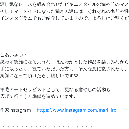
涼し気なレースを組み合わせたビキニスタイルの猫や羊のマス
そしてマーメイドになった猫さん達には、それぞれの名前や
インスタグラムでもご紹介していますので、よろしけご覧くだ
ごあいさつ：
思わず笑顔になるような、ほんわかとした作品を楽しみながら
手に取ったり、観ていただいた方も、そんな風に癒されたり、
笑顔になって頂けたら、嬉しいです♡
羊毛アートセラピストとして、更なる癒やしの活動も
広げて行こうと準備を進めています♩
作家Instagram：
https://www.instagram.com/mari_iro
゜゜゜゜゜゜゜゜゜゜゜゜゜゜゜゜゜゜゜゜