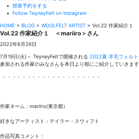
授業予約をする
Follow TeyneyFelt on Instagram
HOME
>
BLOG
>
WOOLFELT ARTIST
>
Vol.22 作家紹介１ 
Vol.22 作家紹介１ ＜mariiro＞さん
2022年6月26日
7月19日(火)～ TeyneyFeltで開催される
2022夏 羊毛フェルト作
参加される作家のみなさんを本日より順にご紹介していきま
゜゜゜゜゜゜゜゜゜゜゜゜゜゜゜゜゜゜゜゜
作家ネーム：mariiro(東京都）
好きなアーティスト：テイラー・スウィフト
作品写真コメント：