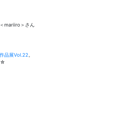
＜mariiro＞さん
品展Vol.22
。
す☆