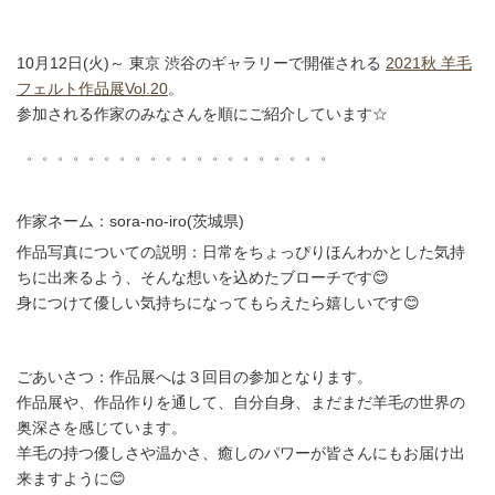
10月12日(火)～ 東京 渋谷のギャラリーで開催される
2021秋 羊毛
フェルト作品展Vol.20
。
参加される作家のみなさんを順にご紹介しています☆
゜゜゜゜゜゜゜゜゜゜゜゜゜゜゜゜゜゜゜゜
作家ネーム：sora-no-iro(茨城県)
作品写真についての説明：日常をちょっぴりほんわかとした気持
ちに出来るよう、そんな想いを込めたブローチです😊
身につけて優しい気持ちになってもらえたら嬉しいです😊
ごあいさつ：作品展へは３回目の参加となります。
作品展や、作品作りを通して、自分自身、まだまだ羊毛の世界の
奥深さを感じています。
羊毛の持つ優しさや温かさ、癒しのパワーが皆さんにもお届け出
来ますように😊