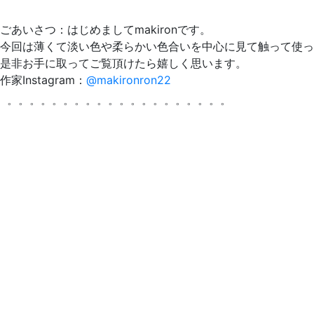
ごあいさつ：はじめましてmakironです。
今回は薄くて淡い色や柔らかい色合いを中心に見て触って使っ
是非お手に取ってご覧頂けたら嬉しく思います。
作家Instagram：
@makironron22
゜゜゜゜゜゜゜゜゜゜゜゜゜゜゜゜゜゜゜゜