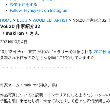
授業予約をする
Follow TeyneyFelt on Instagram
HOME
>
BLOG
>
WOOLFELT ARTIST
>
Vol.20 作家紹介32〈
Vol.20 作家紹介32
〈 makiron 〉さん
2021年10月4日
10月12日(火)～ 東京 渋谷のギャラリーで開催される
2021秋
参加される作家のみなさんを順にご紹介しています☆
゜゜゜゜゜゜゜゜゜゜゜゜゜゜゜゜゜゜゜゜
作家ネーム：makiron(神奈川県)
作品写真についての説明：インテリアになるようなシロクマの
子熊を縦に乗せたり横に乗せてみたりして色々な表情が楽しめ