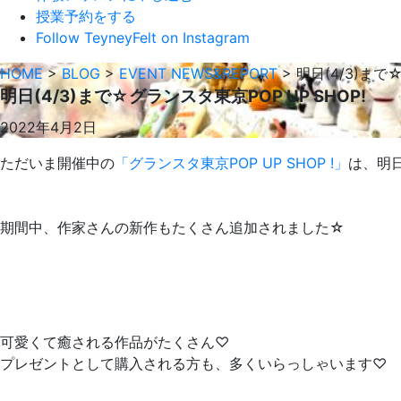
授業予約をする
Follow TeyneyFelt on Instagram
HOME
>
BLOG
>
EVENT NEWS&REPORT
>
明日(4/3)まで
明日(4/3)まで☆グランスタ東京POP UP SHOP!
2022年4月2日
ただいま開催中の
「グランスタ東京POP UP SHOP !」
は、明日
期間中、作家さんの新作もたくさん追加されました☆
可愛くて癒される作品がたくさん♡
プレゼントとして購入される方も、多くいらっしゃいます♡