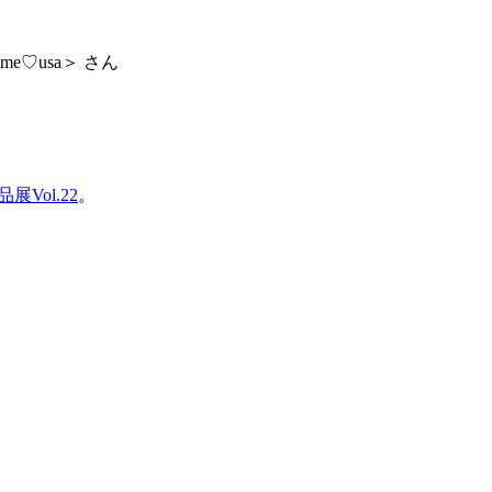
ime♡usa＞ さん
展Vol.22
。