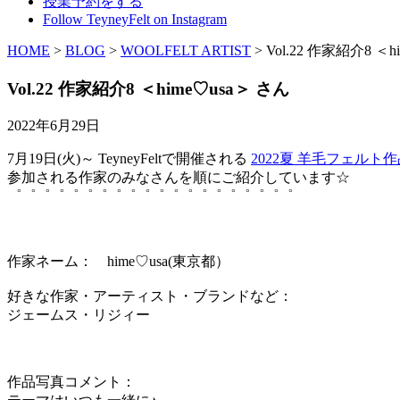
授業予約をする
Follow TeyneyFelt on Instagram
HOME
>
BLOG
>
WOOLFELT ARTIST
>
Vol.22 作家紹介8 ＜h
Vol.22 作家紹介8 ＜hime♡usa＞ さん
2022年6月29日
7月19日(火)～ TeyneyFeltで開催される
2022夏 羊毛フェルト作品
参加される作家のみなさんを順にご紹介しています☆
゜゜゜゜゜゜゜゜゜゜゜゜゜゜゜゜゜゜゜゜
作家ネーム： hime♡usa(東京都）
好きな作家・アーティスト・ブランドなど：
ジェームス・リジィー
作品写真コメント：