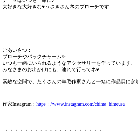
テーマはいつも一緒に♪
大好きな大好きな♥うさぎさん🐰のブローチです
ごあいさつ：
ブローチやバックチャーム✨
いつも一緒にいられるようなアクセサリーを作っています。
みなさまのお出かけにも、連れて行ってネ♥
素敵な空間で、たくさんの羊毛作家さんと一緒に作品展に参
作家Instagram：
https：//www.instagram.com/chima_himeusa
゜゜゜゜゜゜゜゜゜゜゜゜゜゜゜゜゜゜゜゜