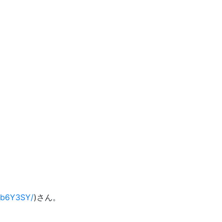
ZSb6Y3SY/
)さん。