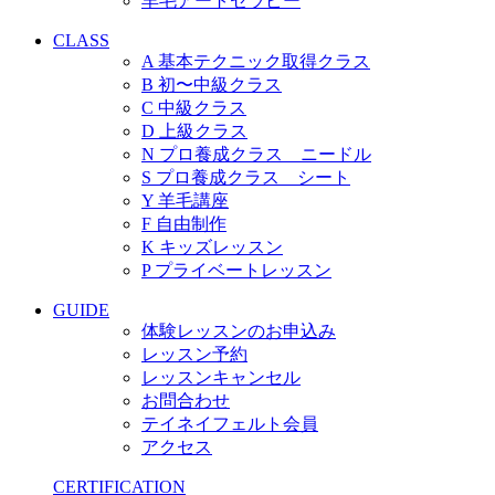
羊毛アートセラピー
CLASS
A 基本テクニック取得クラス
B 初〜中級クラス
C 中級クラス
D 上級クラス
N プロ養成クラス ニードル
S プロ養成クラス シート
Y 羊毛講座
F 自由制作
K キッズレッスン
P プライベートレッスン
GUIDE
体験レッスンのお申込み
レッスン予約
レッスンキャンセル
お問合わせ
テイネイフェルト会員
アクセス
CERTIFICATION