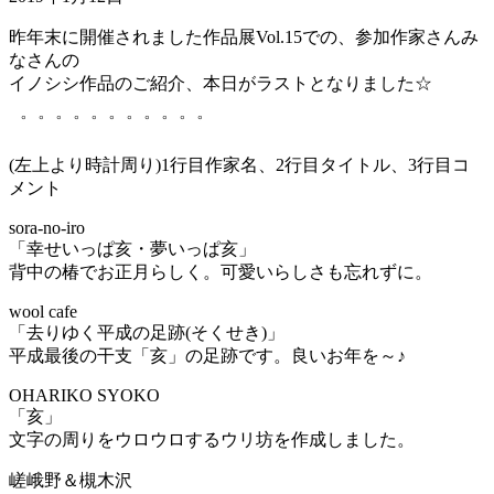
昨年末に開催されました作品展Vol.15での、参加作家さんみ
なさんの
イノシシ作品のご紹介、本日がラストとなりました☆
゜゜゜゜゜゜゜゜゜゜゜
(左上より時計周り)1行目作家名、2行目タイトル、3行目コ
メント
sora-no-iro
「幸せいっぱ亥・夢いっぱ亥」
背中の椿でお正月らしく。可愛いらしさも忘れずに。
wool cafe
「去りゆく平成の足跡(そくせき)」
平成最後の干支「亥」の足跡です。良いお年を～♪
OHARIKO SYOKO
「亥」
文字の周りをウロウロするウリ坊を作成しました。
嵯峨野＆槻木沢