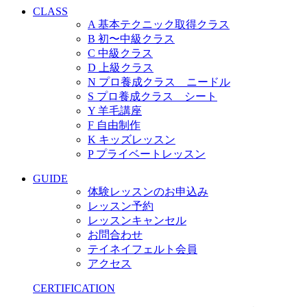
CLASS
A 基本テクニック取得クラス
B 初〜中級クラス
C 中級クラス
D 上級クラス
N プロ養成クラス ニードル
S プロ養成クラス シート
Y 羊毛講座
F 自由制作
K キッズレッスン
P プライベートレッスン
GUIDE
体験レッスンのお申込み
レッスン予約
レッスンキャンセル
お問合わせ
テイネイフェルト会員
アクセス
CERTIFICATION