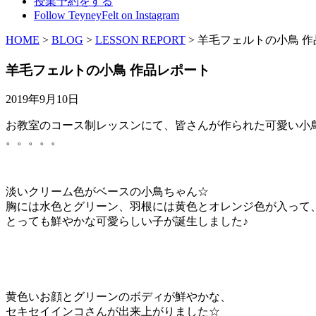
授業予約をする
Follow TeyneyFelt on Instagram
HOME
>
BLOG
>
LESSON REPORT
>
羊毛フェルトの小鳥 作
羊毛フェルトの小鳥 作品レポート
2019年9月10日
お教室のコース制レッスンにて、皆さんが作られた可愛い小
。。。。。
淡いクリーム色がベースの小鳥ちゃん☆
胸には水色とグリーン、羽根には黄色とオレンジ色が入って
とっても鮮やかな可愛らしい子が誕生しました♪
黄色いお顔とグリーンのボディが鮮やかな、
セキセイインコさんが出来上がりました☆