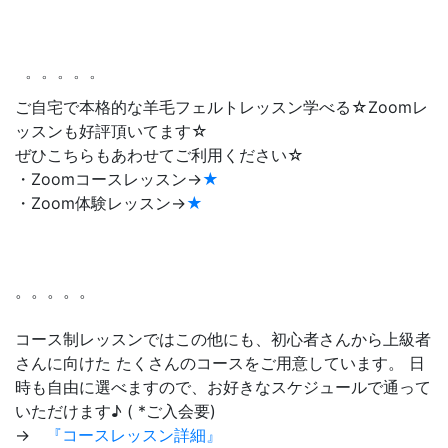
゜゜゜゜゜
ご自宅で本格的な羊毛フェルトレッスン学べる☆Zoomレ
ッスンも好評頂いてます☆
ぜひこちらもあわせてご利用ください☆
・Zoomコースレッスン→
★
・Zoom体験レッスン→
★
。。。。。
コース制レッスンではこの他にも、初心者さんから上級者
さんに向けた たくさんのコースをご用意しています。 日
時も自由に選べますので、お好きなスケジュールで通って
いただけます♪ ( *ご入会要)
→
『コースレッスン詳細』