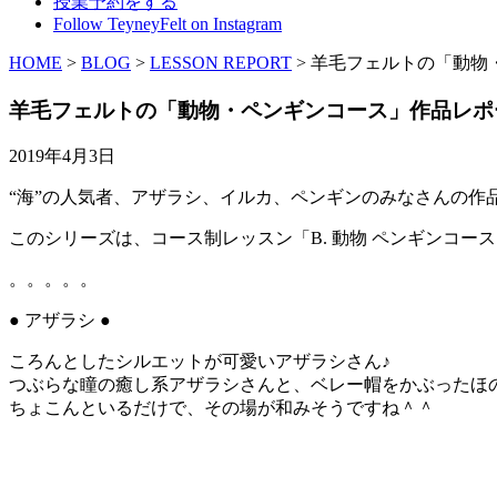
授業予約をする
Follow TeyneyFelt on Instagram
HOME
>
BLOG
>
LESSON REPORT
>
羊毛フェルトの「動物
羊毛フェルトの「動物・ペンギンコース」作品レポ
2019年4月3日
“海”の人気者、アザラシ、イルカ、ペンギンのみなさんの作
このシリーズは、コース制レッスン「B. 動物 ペンギンコー
。。。。。
● アザラシ ●
ころんとしたシルエットが可愛いアザラシさん♪
つぶらな瞳の癒し系アザラシさんと、ベレー帽をかぶったほ
ちょこんといるだけで、その場が和みそうですね＾＾