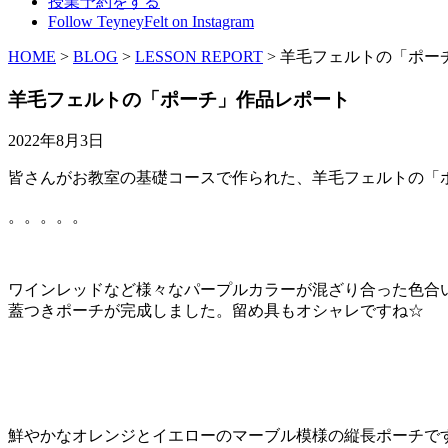
授業予約をする
Follow TeyneyFelt on Instagram
HOME
>
BLOG
>
LESSON REPORT
>
羊毛フェルトの「ポー
羊毛フェルトの「ポーチ」作品レポート
2022年8月3日
皆さんがお教室の基礎コースで作られた、羊毛フェルトの「
。。。。。
ワインレッドなど様々なパープルカラーが混ざり合った色合
蓋つきポーチが完成しました。留め具もオシャレですね☆
鮮やかなオレンジとイエローのマーブル模様の縦長ポーチで