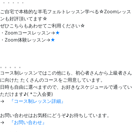
゜゜゜゜゜
ご自宅で本格的な羊毛フェルトレッスン学べる☆Zoomレッス
ンも好評頂いてます☆
ぜひこちらもあわせてご利用ください☆
・Zoomコースレッスン→
★
・Zoom体験レッスン→
★
。。。。。
コース制レッスンではこの他にも、初心者さんから上級者さん
に向けた たくさんのコースをご用意しています。
日時も自由に選べますので、お好きなスケジュールで通ってい
ただけます♪( *ご入会要)
→
『コース制レッスン詳細』
お問い合わせはお気軽にどうぞ♪お待ちしています。
→
『お問い合わせ』