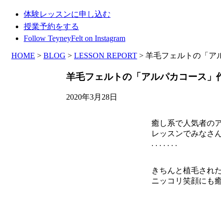
体験レッスンに申し込む
授業予約をする
Follow TeyneyFelt on Instagram
HOME
>
BLOG
>
LESSON REPORT
>
羊毛フェルトの「ア
羊毛フェルトの「アルパカコース」
2020年3月28日
癒し系で人気者の
レッスンでみなさ
. . . . . . .
きちんと植毛され
ニッコリ笑顔にも