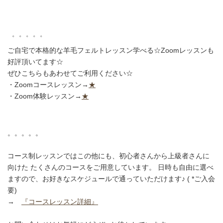
゜゜゜゜゜
ご自宅で本格的な羊毛フェルトレッスン学べる☆Zoomレッスンも
好評頂いてます☆
ぜひこちらもあわせてご利用ください☆
・Zoomコースレッスン→
★
・Zoom体験レッスン→
★
。。。。。
コース制レッスンではこの他にも、初心者さんから上級者さんに
向けた たくさんのコースをご用意しています。 日時も自由に選べ
ますので、お好きなスケジュールで通っていただけます♪ ( *ご入会
要)
→
『コースレッスン詳細』