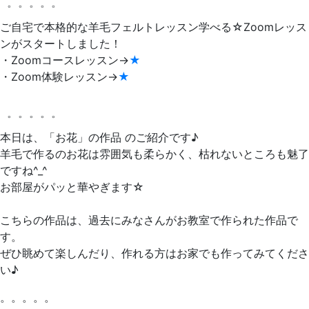
゜゜゜゜゜
ご自宅で本格的な羊毛フェルトレッスン学べる☆Zoomレッス
ンがスタートしました！
・Zoomコースレッスン→
★
・Zoom体験レッスン→
★
゜゜゜゜゜
本日は、「お花」の作品 のご紹介です♪
羊毛で作るのお花は雰囲気も柔らかく、枯れないところも魅了
ですね^_^
お部屋がパッと華やぎます☆
こちらの作品は、過去にみなさんがお教室で作られた作品で
す。
ぜひ眺めて楽しんだり、作れる方はお家でも作ってみてくださ
い♪
。。。。。